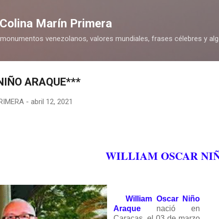
Ir al contenido principal
 Colina Marín Primera
 monumentos venezolanos, valores mundiales, frases célebres y al
NIÑO ARAQUE***
PRIMERA
-
abril 12, 2021
M OSCAR NIÑO A
William Oscar Niño
Araque
nació en
Caracas, el 03 de marzo