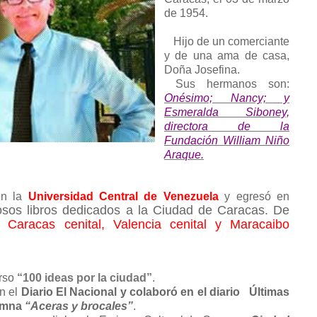
de 1954.
Hijo de un comerciante
y de una ama de casa,
Doña Josefina.
Sus hermanos son:
Onésimo; Nancy; y
Esmeralda Siboney,
directora de la
Fundación William Niño
Araque.
n la
Universidad Central de Venezuela
y egresó en
sos libros dedicados a la Ciudad de Caracas. De
Caracas cenital, Valencia cenital y Maracaibo
rso
“100 ideas por la ciudad”
.
en el
Diario El Nacional y colaboró en el diario Últimas
umna
“Aceras y brocales”
.