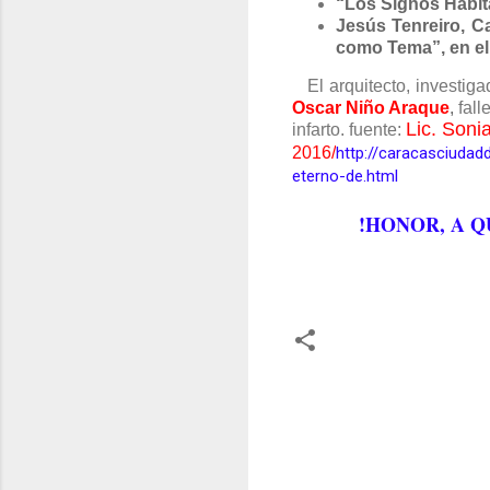
“Los Signos Habita
Jesús Tenreiro, C
como Tema”, en el
El arquitecto, investiga
Oscar Niño Araque
,
fal
Lic. Soni
infarto. fuente:
2016/
http://caracasciudad
eterno-de.html
!HONOR, A QUI
C
o
m
e