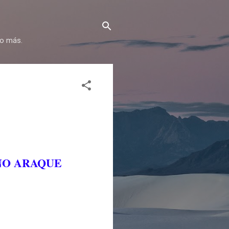
go más.
RAQUE