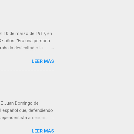
 marzo de 1917, en
87 años. “Era una persona
aba la deslealtad o la
s ex alumnos. Decenas de
LEER MÁS
 celebramos el 29 de
ra Hernández. Con su
, donde egresó como
ras de la Federación
mingo de
al español que, defendiendo
independentista americana
 dicho país. Nació en San
LEER MÁS
ndo, Cádiz España, el 15 de