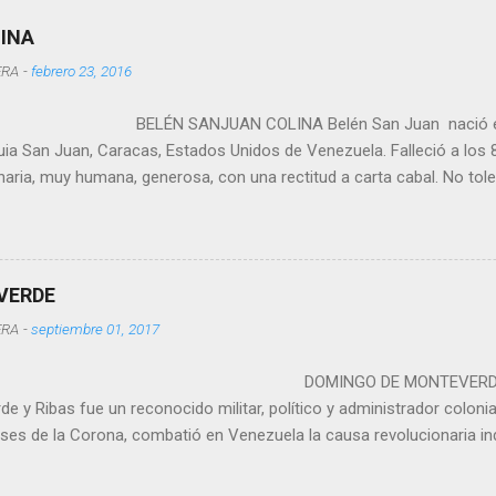
INA
ERA
-
febrero 23, 2016
SANJUAN COLINA Belén San Juan nació el 10 de
uia San Juan, Caracas, Estados Unidos de Venezuela. Falleció a los 
naria, muy humana, generosa, con una rectitud a carta cabal. No toler
 Era un ser humano increíble, describe Rubén Hernández , uno de su
 que la amaron reconstruyen fragmentos de su historia. “Pero se lo
Ella decía que cumplía cada 4 años, en los años bisiestos”, rememo
 pionero, Belén Sanjuan se preparó en la Escuela Normal de Mujeres
VERDE
en 1936. Según la profesora América Bracho, Es una de las fundado
ERA
-
septiembre 01, 2017
na de Maestros y de la Escuela Experimental Venez...
INGO DE MONTEVERDE Juan Do
e y Ribas fue un reconocido militar, político y administrador coloni
reses de la Corona, combatió en Venezuela la causa revolucionaria 
os años 1812 y 1813, asumiendo el liderazgo del Ejército Realista en
 de La Laguna, España, el 02 de abril de 1773 – y murió en San Ferna