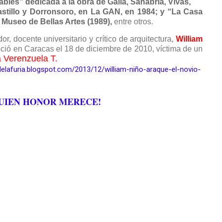
bles” dedicada a la obra de Galia, Sanabria, Vivas,
astillo y Dorronsoro, en La GAN, en 1984; y “La Casa
 Museo de Bellas Artes (1989),
entre otros.
dor, docente universitario y crítico de arquitectura,
William
leció en Caracas el 18 de diciembre de 2010, víctima de un
a Verenzuela T.
delafuria.blogspot.com/2013/12/william-niño-araque-el-novio-
EN HONOR MERECE!