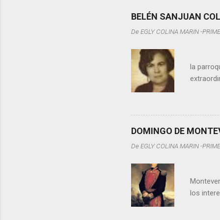
BELÉN SANJUAN COL
De
EGLY COLINA MARIN -PRIM
BELÉN 
la parroq
extraordi
traición.
personas
febrero. 
espíritu
DOMINGO DE MONTE
maestra 
De
EGLY COLINA MARIN -PRIM
Venezola
DOM
Monteverd
los inte
durante l
Cristóbal