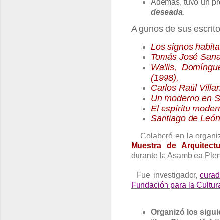
Además, tuvo un pr
deseada
.
Algunos de sus escrito
Los signos habita
Tomás José Sanab
Wallis, Domíngu
(1998),
Carlos Raúl Vill
Un moderno en S
El espíritu moder
Santiago de León
Colaboró en la organi
Muestra de Arquitect
durante la Asamblea Plen
Fue investigador,
curad
Fundación para la Cultu
Organizó los sigui