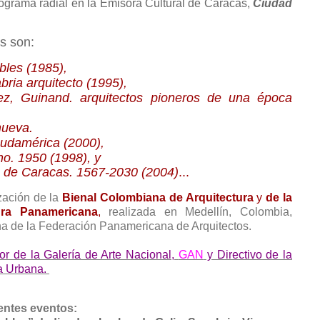
ograma radial en la Emisora Cultural de Caracas,
Ciudad
s son:
bles (1985),
ria arquitecto (1995),
ez, Guinand. arquitectos pioneros de una época
anueva.
udamérica (2000),
no. 1950 (1998), y
 de Caracas. 1567-2030 (2004)
...
zación de la
Bienal Colombiana de Arquitectura
y
de la
ura Panamericana
,
realizada en Medellín, Colombia,
a de la Federación Panamericana de Arquitectos.
or de la Galería de Arte Nacional,
GAN
y Directivo de la
ra Urbana.
entes eventos: